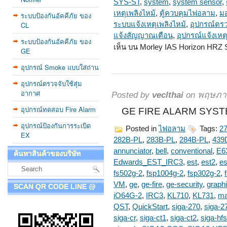
SYS-ST
,
system
,
system sensor
,
เหตุเพลิงไหม้
,
ตู้ควบคุมไฟอลาม
,
มอ
ระบบป้องกันอัคคีภัย ของ
CL
ระบบแจ้งเหตุเพลิงไหม้
,
อุปกรณ์ตรว
แจ้งสัญญาณเตือน
,
อุปกรณ์แจ้งเหต
ระบบป้องกันอัคคีภัย ของ
เห็น
บน Morley IAS Horizon HRZ S
GE
อุปกรณ์ Smoke แบบใส่ถ่าน
อุปกรณ์ตรวจจับใช้สุ่ม
อากาศ
Posted by
veclthai
on พฤษภาค
อุปกรณ์ทดสอบ Fire Alarm
GE FIRE ALARM SYSTE
อุปกรณ์ป้องกันการระเบิด
Posted in
ไฟอลาม
Tags:
2
EX
282B-PL
,
283B-PL
,
284B-PL
,
439
annunciator
,
bell
,
conventional
,
E6
ค้นหาสินค้าของบริษัท
Edwards_EST_IRC3
,
est
,
est2
,
es
fs502g-2
,
fsp1004g-2
,
fsp302g-2
,
VM
,
ge
,
ge-fire
,
ge-security
,
graph
SCAN QR CODE LINE @
iO64G-2
,
IRC3
,
KL710
,
KL731
,
ma
QST
,
QuickStart
,
siga-270
,
siga-2
siga-cr
,
siga-ct1
,
siga-ct2
,
siga-hfs