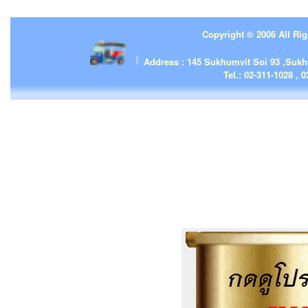
Copyright © 2006 All Rig
| | |
Address : 145 Sukhumvit Soi 93 ,Suk
Tel.: 02-311-1028 , 0