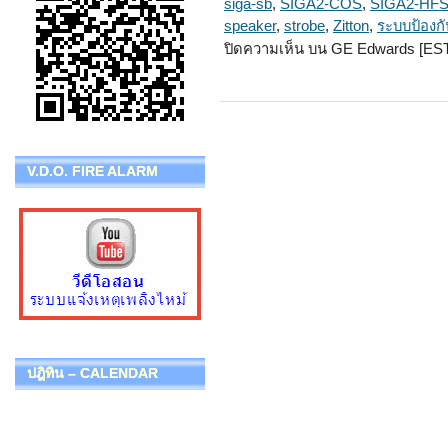
siga-sb
,
SIGA2-COS
,
SIGA2-HF
speaker
,
strobe
,
Zitton
,
ระบบป้องกั
ปิดความเห็น
บน GE Edwards [EST
V.D.O. FIRE ALARM
ปฎิทิน – CALENDAR