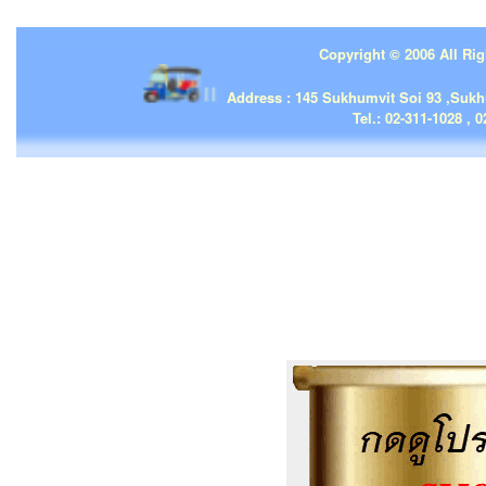
Copyright © 2006 All Rig
| | |
Address : 145 Sukhumvit Soi 93 ,Suk
Tel.: 02-311-1028 , 0