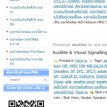
SYS-ST
,
system
,
system sensor
,
เหตุเพลิงไหม้
,
ตู้ควบคุมไฟอลาม
,
มอ
ระบบป้องกันอัคคีภัย ของ
CL
ระบบแจ้งเหตุเพลิงไหม้
,
อุปกรณ์ตรว
แจ้งสัญญาณเตือน
,
อุปกรณ์แจ้งเหต
ระบบป้องกันอัคคีภัย ของ
เห็น
บน Morley IAS Horizon HRZ S
GE
อุปกรณ์ Smoke แบบใส่ถ่าน
อุปกรณ์ตรวจจับใช้สุ่ม
อากาศ
Posted by
veclthai
on เมษายน
อุปกรณ์ทดสอบ Fire Alarm
Audible & Visual Signalli
อุปกรณ์ป้องกันการระเบิด
Posted in
ไฟอลาม
Tags:
al
EX
horn
,
HR
,
HRK
,
HW
,
MB-G6-24-R
Signalling
,
SP
,
SPC
,
SPCV
,
speak
ค้นหาสินค้าของบริษัท
SR
,
SSM24-10
,
SSM24-6
,
SSM24
Visual
,
wbb
,
weather proof
,
weathe
เพลิงไหม้
,
อุปกรณ์ส่งสัญญาณเตือน
SCAN QR CODE LINE @
เหตุเพลิงไหม้
,
ไฟอลาม
ปิดควา
แสง – Bell, Horn, Strobe, Speaker