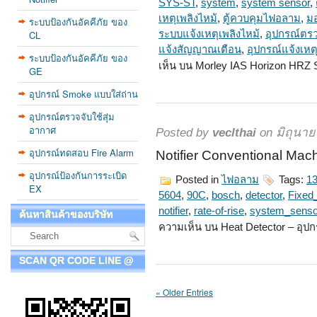
SYS-ST
,
system
,
system sensor
,
เหตุเพลิงไหม้
,
ตู้ควบคุมไฟอลาม
,
มอ
ระบบป้องกันอัคคีภัย ของ
CL
ระบบแจ้งเหตุเพลิงไหม้
,
อุปกรณ์ตรว
แจ้งสัญญาณเตือน
,
อุปกรณ์แจ้งเหต
ระบบป้องกันอัคคีภัย ของ
เห็น
บน Morley IAS Horizon HRZ S
GE
อุปกรณ์ Smoke แบบใส่ถ่าน
อุปกรณ์ตรวจจับใช้สุ่ม
อากาศ
Posted by
veclthai
on มิถุนาย
อุปกรณ์ทดสอบ Fire Alarm
Notifier Conventional Mac
อุปกรณ์ป้องกันการระเบิด
Posted in
ไฟอลาม
Tags:
1
EX
5604
,
90C
,
bosch
,
detector
,
Fixed
notifier
,
rate-of-rise
,
system_senso
ค้นหาสินค้าของบริษัท
ความเห็น
บน Heat Detector – อุป
SCAN QR CODE LINE @
« Older Entries