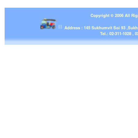
Copyright © 2006 All Rig
| | |
Address : 145 Sukhumvit Soi 93 ,Suk
Tel.: 02-311-1028 , 0