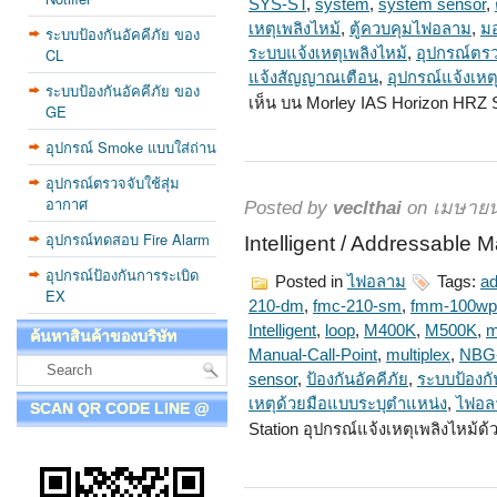
SYS-ST
,
system
,
system sensor
,
เหตุเพลิงไหม้
,
ตู้ควบคุมไฟอลาม
,
มอ
ระบบป้องกันอัคคีภัย ของ
CL
ระบบแจ้งเหตุเพลิงไหม้
,
อุปกรณ์ตรว
แจ้งสัญญาณเตือน
,
อุปกรณ์แจ้งเหต
ระบบป้องกันอัคคีภัย ของ
เห็น
บน Morley IAS Horizon HRZ S
GE
อุปกรณ์ Smoke แบบใส่ถ่าน
อุปกรณ์ตรวจจับใช้สุ่ม
อากาศ
Posted by
veclthai
on เมษายน
อุปกรณ์ทดสอบ Fire Alarm
Intelligent / Addressable
อุปกรณ์ป้องกันการระเบิด
Posted in
ไฟอลาม
Tags:
ad
EX
210-dm
,
fmc-210-sm
,
fmm-100wp
Intelligent
,
loop
,
M400K
,
M500K
,
m
ค้นหาสินค้าของบริษัท
Manual-Call-Point
,
multiplex
,
NBG
sensor
,
ป้องกันอัคคีภัย
,
ระบบป้องกั
เหตุด้วยมือแบบระบุตำแหน่ง
,
ไฟอล
SCAN QR CODE LINE @
Station อุปกรณ์แจ้งเหตุเพลิงไหม้