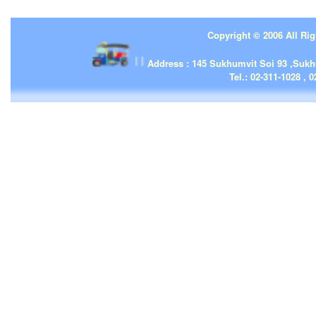
Copyright © 2006 All Rig
| | |
Address : 145 Sukhumvit Soi 93 ,Suk
Tel.: 02-311-1028 , 0