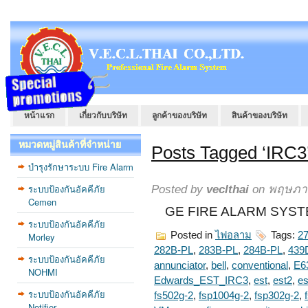
หน้าแรก
เกี่ยวกับบริษัท
ลูกค้าของบริษัท
สินค้าของบริษัท
หมวดหมู่สินค้าที่จำหน่าย
Posts Tagged ‘IRC3
บำรุงรักษาระบบ Fire Alarm
ระบบป้องกันอัคคีภัย
Posted by
veclthai
on พฤษภาค
Cemen
GE FIRE ALARM SYSTE
ระบบป้องกันอัคคีภัย
Posted in
ไฟอลาม
Tags:
2
Morley
282B-PL
,
283B-PL
,
284B-PL
,
439
ระบบป้องกันอัคคีภัย
annunciator
,
bell
,
conventional
,
E6
NOHMI
Edwards_EST_IRC3
,
est
,
est2
,
es
ระบบป้องกันอัคคีภัย
fs502g-2
,
fsp1004g-2
,
fsp302g-2
,
Notifier