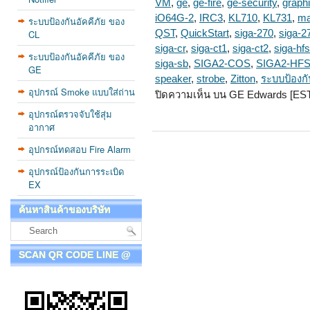
VM
,
ge
,
ge-fire
,
ge-security
,
graph
iO64G-2
,
IRC3
,
KL710
,
KL731
,
ma
ระบบป้องกันอัคคีภัย ของ
CL
QST
,
QuickStart
,
siga-270
,
siga-2
siga-cr
,
siga-ct1
,
siga-ct2
,
siga-hfs
ระบบป้องกันอัคคีภัย ของ
siga-sb
,
SIGA2-COS
,
SIGA2-HF
GE
speaker
,
strobe
,
Zitton
,
ระบบป้องกั
อุปกรณ์ Smoke แบบใส่ถ่าน
ปิดความเห็น
บน GE Edwards [EST
อุปกรณ์ตรวจจับใช้สุ่ม
อากาศ
อุปกรณ์ทดสอบ Fire Alarm
อุปกรณ์ป้องกันการระเบิด
EX
ค้นหาสินค้าของบริษัท
SCAN QR CODE LINE @