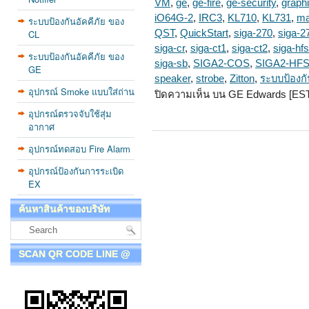
VM
,
ge
,
ge-fire
,
ge-security
,
graph
iO64G-2
,
IRC3
,
KL710
,
KL731
,
ma
ระบบป้องกันอัคคีภัย ของ
CL
QST
,
QuickStart
,
siga-270
,
siga-2
siga-cr
,
siga-ct1
,
siga-ct2
,
siga-hfs
ระบบป้องกันอัคคีภัย ของ
siga-sb
,
SIGA2-COS
,
SIGA2-HF
GE
speaker
,
strobe
,
Zitton
,
ระบบป้องกั
อุปกรณ์ Smoke แบบใส่ถ่าน
ปิดความเห็น
บน GE Edwards [EST
อุปกรณ์ตรวจจับใช้สุ่ม
อากาศ
อุปกรณ์ทดสอบ Fire Alarm
อุปกรณ์ป้องกันการระเบิด
EX
ค้นหาสินค้าของบริษัท
SCAN QR CODE LINE @