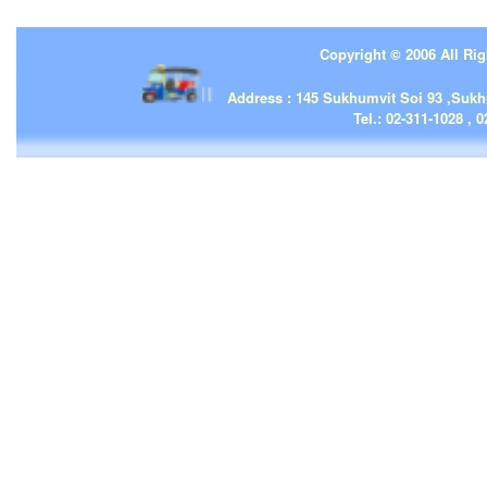
Copyright © 2006 All Rig
| | |
Address : 145 Sukhumvit Soi 93 ,Suk
Tel.: 02-311-1028 , 0