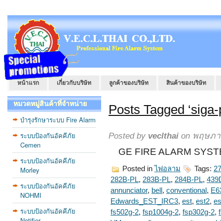
หน้าแรก
เกี่ยวกับบริษัท
ลูกค้าของบริษัท
สินค้าของบริษัท
หมวดหมู่สินค้าที่จำหน่าย
Posts Tagged ‘siga-
บำรุงรักษาระบบ Fire Alarm
ระบบป้องกันอัคคีภัย
Posted by
veclthai
on พฤษภาค
Cemen
GE FIRE ALARM SYSTE
ระบบป้องกันอัคคีภัย
Posted in
ไฟอลาม
Tags:
2
Morley
282B-PL
,
283B-PL
,
284B-PL
,
439
ระบบป้องกันอัคคีภัย
annunciator
,
bell
,
conventional
,
E6
NOHMI
Edwards_EST_IRC3
,
est
,
est2
,
es
ระบบป้องกันอัคคีภัย
fs502g-2
,
fsp1004g-2
,
fsp302g-2
,
Notifier