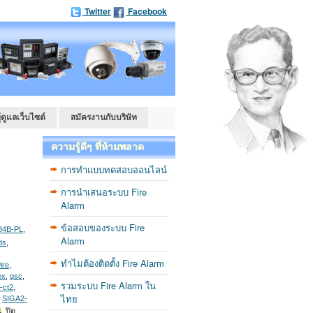
Twitter
Facebook
ู้ดูแลเว็บไซต์
สมัครงานกับบริษัท
ความรู้ดีๆ ที่ห้ามพลาด
การทำแบบทดสอบออนไลน์
การนำเสนอระบบ Fire
Alarm
ข้อสอบของระบบ Fire
84B-PL
,
Alarm
ds
,
,
ทำไมต้องติดตั้ง Fire Alarm
ire
,
ex
,
qsc
,
รวมระบบ Fire Alarm ใน
-ct2
,
ไทย
,
SIGA2-
ปิด