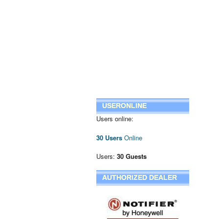
USERONLINE
Users online:
30 Users
Online
Users:
30 Guests
AUTHORIZED DEALER