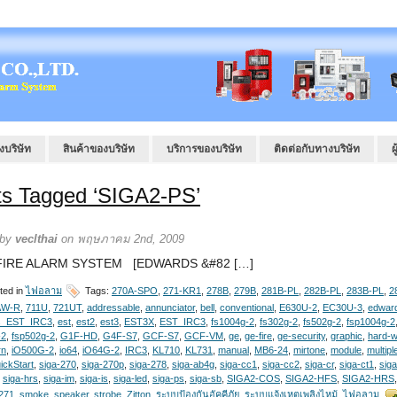
งบริษัท
สินค้าของบริษัท
บริการของบริษัท
ติดต่อกับทางบริษัท
ผ
ts Tagged ‘SIGA2-PS’
 by
veclthai
on พฤษภาคม 2nd, 2009
RE ALARM SYSTEM [EDWARDS &#82 […]
ted in
ไฟอลาม
Tags:
270A-SPO
,
271-KR1
,
278B
,
279B
,
281B-PL
,
282B-PL
,
283B-PL
,
2
AW-R
,
711U
,
721UT
,
addressable
,
annunciator
,
bell
,
conventional
,
E630U-2
,
EC30U-3
,
edwar
s_EST_IRC3
,
est
,
est2
,
est3
,
EST3X
,
EST_IRC3
,
fs1004g-2
,
fs302g-2
,
fs502g-2
,
fsp1004g-2
-2
,
fsp502g-2
,
G1F-HD
,
G4F-S7
,
GCF-S7
,
GCF-VM
,
ge
,
ge-fire
,
ge-security
,
graphic
,
hard-w
rn
,
iO500G-2
,
io64
,
iO64G-2
,
IRC3
,
KL710
,
KL731
,
manual
,
MB6-24
,
mirtone
,
module
,
multipl
ickStart
,
siga-270
,
siga-270p
,
siga-278
,
siga-ab4g
,
siga-cc1
,
siga-cc2
,
siga-cr
,
siga-ct1
,
siga
,
siga-hrs
,
siga-im
,
siga-is
,
siga-led
,
siga-ps
,
siga-sb
,
SIGA2-COS
,
SIGA2-HFS
,
SIGA2-HRS
-271
,
smoke
,
speaker
,
strobe
,
Zitton
,
ระบบป้องกันอัคคีภัย
,
ระบบแจ้งเหตุเพลิงไหม้
,
ไฟอลาม