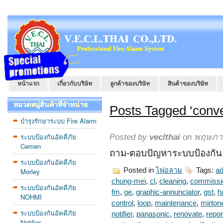
หน้าแรก
เกี่ยวกับบริษัท
ลูกค้าของบริษัท
สินค้าของบริษัท
หมวดหมู่สินค้าที่จำหน่าย
Posts Tagged ‘conve
บำรุงรักษาระบบ Fire Alarm
ระบบป้องกันอัคคีภัย
Posted by
veclthai
on พฤษภาค
Cemen
ถาม-ตอบปัญหาระบบป้องกันอั
ระบบป้องกันอัคคีภัย
Posted in
ไฟอลาม
Tags:
ad
Morley
chung-mei
,
cl
,
cleaning
,
commissi
ระบบป้องกันอัคคีภัย
fm
,
ge
,
graphic-annunciator
,
gst
,
h
NOHMI
control
,
loop
,
maintenance
,
mirton
ระบบป้องกันอัคคีภัย
notifier
,
panasonic
,
renovate
,
repor
Notifier