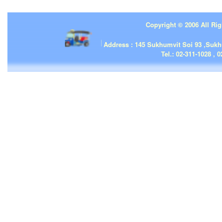
Copyright © 2006 All Rig
| | |
Address : 145 Sukhumvit Soi 93 ,Suk
Tel.: 02-311-1028 , 0