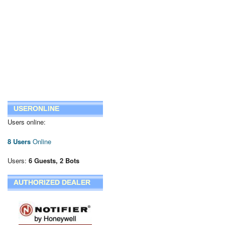
USERONLINE
Users online:
8 Users
Online
Users:
6 Guests, 2 Bots
AUTHORIZED DEALER