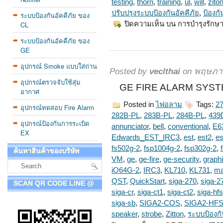
testing
,
thorn
,
training
,
ul
,
will
,
zito
ปรับปรุงระบบป้องกันอัคคีภัย
,
ป้องกั
ระบบป้องกันอัคคีภัย ของ
CL
ปิดความเห็น
บน การบำรุงรักษา
ระบบป้องกันอัคคีภัย ของ
GE
อุปกรณ์ Smoke แบบใส่ถ่าน
Posted by
veclthai
on พฤษภาค
อุปกรณ์ตรวจจับใช้สุ่ม
GE FIRE ALARM SYSTE
อากาศ
Posted in
ไฟอลาม
Tags:
2
อุปกรณ์ทดสอบ Fire Alarm
282B-PL
,
283B-PL
,
284B-PL
,
439
อุปกรณ์ป้องกันการระเบิด
annunciator
,
bell
,
conventional
,
E6
EX
Edwards_EST_IRC3
,
est
,
est2
,
es
fs502g-2
,
fsp1004g-2
,
fsp302g-2
,
ค้นหาสินค้าของบริษัท
VM
,
ge
,
ge-fire
,
ge-security
,
graph
iO64G-2
,
IRC3
,
KL710
,
KL731
,
ma
QST
,
QuickStart
,
siga-270
,
siga-2
SCAN QR CODE LINE @
siga-cr
,
siga-ct1
,
siga-ct2
,
siga-hfs
siga-sb
,
SIGA2-COS
,
SIGA2-HF
speaker
,
strobe
,
Zitton
,
ระบบป้องกั