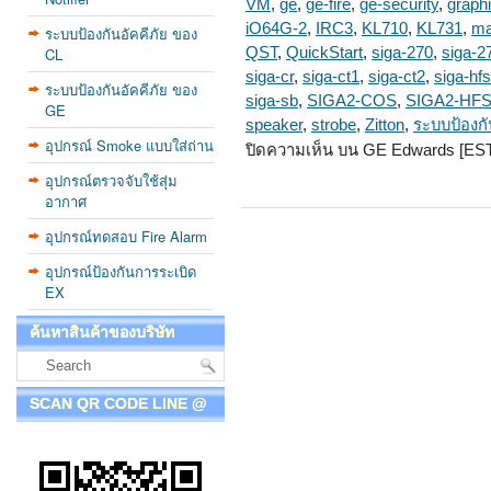
VM
,
ge
,
ge-fire
,
ge-security
,
graph
iO64G-2
,
IRC3
,
KL710
,
KL731
,
ma
ระบบป้องกันอัคคีภัย ของ
CL
QST
,
QuickStart
,
siga-270
,
siga-2
siga-cr
,
siga-ct1
,
siga-ct2
,
siga-hfs
ระบบป้องกันอัคคีภัย ของ
siga-sb
,
SIGA2-COS
,
SIGA2-HF
GE
speaker
,
strobe
,
Zitton
,
ระบบป้องกั
อุปกรณ์ Smoke แบบใส่ถ่าน
ปิดความเห็น
บน GE Edwards [EST
อุปกรณ์ตรวจจับใช้สุ่ม
อากาศ
อุปกรณ์ทดสอบ Fire Alarm
อุปกรณ์ป้องกันการระเบิด
EX
ค้นหาสินค้าของบริษัท
SCAN QR CODE LINE @