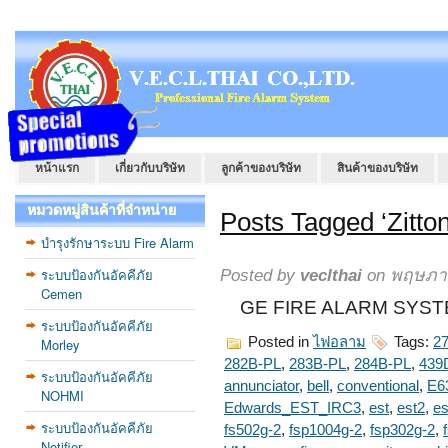
หน้าแรก
เกี่ยวกับบริษัท
ลูกค้าของบริษัท
สินค้าของบริษัท
หมวดหมู่สินค้าที่จำหน่าย
Posts Tagged ‘Zitton
บำรุงรักษาระบบ Fire Alarm
ระบบป้องกันอัคคีภัย
Posted by
veclthai
on พฤษภาค
Cemen
GE FIRE ALARM SYSTE
ระบบป้องกันอัคคีภัย
Posted in
ไฟอลาม
Tags:
2
Morley
282B-PL
,
283B-PL
,
284B-PL
,
439
ระบบป้องกันอัคคีภัย
annunciator
,
bell
,
conventional
,
E6
NOHMI
Edwards_EST_IRC3
,
est
,
est2
,
es
ระบบป้องกันอัคคีภัย
fs502g-2
,
fsp1004g-2
,
fsp302g-2
,
Notifier