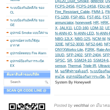
D4120_Duxt_Smoke
,
detector
,
D
FCPS-24S6
,
FCPS-24S8
,
FDU-8
ระบบป้องกันอัคคีภัย ของ
CL
Fire_Resistant_Cable
,
FMM-1
,
FM
FS-1200
,
FSP-851
,
FST-851
,
FST
ระบบป้องกันอัคคีภัย ของ
annunciator
,
honeywell
,
HR
,
HRK
GE
X
,
JALX11
,
LCD-160
,
LDM-32
,
LE
อุปกรณ์ Smoke แบบใส่ถ่าน
N-ANN-IO
,
N-ANN-LED
,
N-ANN-
NBG-12LX
,
NBG-12S
,
NCM-W
,
N
อุปกรณ์ตรวจจับใช้สุ่ม
320E
,
NFS2-3030
,
NFS2-640
,
NF
อากาศ
ONYXWorks-Lite
,
P2RK
,
Rate-Ant
อุปกรณ์ทดสอบ Fire Alarm
10UD
,
SFP-2402
,
SFP-2404
,
SFP
อุปกรณ์ป้องกันการระเบิด
SPSC
,
SR
,
SSM24-10
,
SSM24-6
EX
sensor
,
Thermal
,
Triple IR
,
Ultravi
M
,
นอร์ติฟรายด์เออร์
,
ระบบป้องกันอ
ค้นหาสินค้าของบริษัท
ทนไฟ
,
อุปกรณ์ป้องกันการระเบิด
,
ไ
System By Honeywell
SCAN QR CODE LINE @
Posted by
veclthai
on มีนาคม 