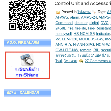
Control Unit and Access
Posted in
ไฟอลาม
Tags:
A
AFAWS
,
alarm
,
AMPS-24
,
AMPS-
Command
,
detector
,
digital
,
DVC
,
24S8E
,
fire
,
fire-lite
,
Fire-Resistant
honeywell
,
HS-NCM-SF
,
Indicator
led
,
LEM-320
,
MODBUS-GW
,
mod
V.D.O. FIRE ALARM
ANN-RLY
,
N-ANN-SPG
,
NCM-W
OW-LITE-NW
,
remote
,
RIL
,
securi
ตรวจจับควัน
,
ระบบป้องกันอัคคีภัย
,
ไหม้
,
ไฟอลาม
27 Comments »
ปฎิทิน – CALENDAR