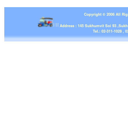
Copyright © 2006 All Rig
| | |
Address : 145 Sukhumvit Soi 93 ,Suk
Tel.: 02-311-1028 , 0