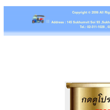
Copyright © 2006 All Rig
| | |
Address : 145 Sukhumvit Soi 93 ,Suk
Tel.: 02-311-1028 , 0