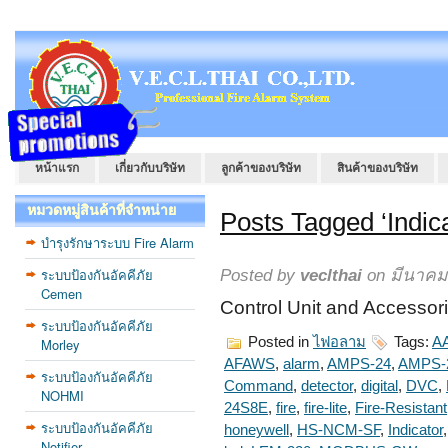
หน้าแรก
เกี่ยวกับบริษัท
ลูกค้าของบริษัท
สินค้าของบริษัท
หมวดหมู่สินค้าที่จำหน่าย
Posts Tagged ‘Indica
บำรุงรักษาระบบ Fire Alarm
ระบบป้องกันอัคคีภัย
Posted by
veclthai
on มีนาคม 
Cemen
Control Unit and Access
ระบบป้องกันอัคคีภัย
Posted in
ไฟอลาม
Tags:
A
Morley
AFAWS
,
alarm
,
AMPS-24
,
AMPS-
ระบบป้องกันอัคคีภัย
Command
,
detector
,
digital
,
DVC
,
NOHMI
24S8E
,
fire
,
fire-lite
,
Fire-Resistant
ระบบป้องกันอัคคีภัย
honeywell
,
HS-NCM-SF
,
Indicator
Notifier