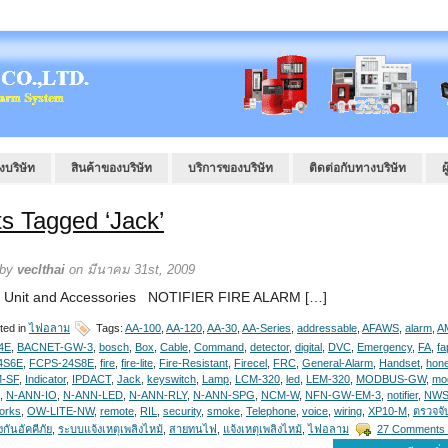
งบริษัท
สินค้าของบริษัท
บริการของบริษัท
ติดต่อกับทางบริษัท
ผ
s Tagged ‘Jack’
 by
veclthai
on มีนาคม 31st, 2009
l Unit and Accessories NOTIFIER FIRE ALARM […]
ted in
ไฟอลาม
Tags:
AA-100
,
AA-120
,
AA-30
,
AA-Series
,
addressable
,
AFAWS
,
alarm
,
A
4E
,
BACNET-GW-3
,
bosch
,
Box
,
Cable
,
Command
,
detector
,
digital
,
DVC
,
Emergency
,
FA
,
fa
4S6E
,
FCPS-24S8E
,
fire
,
fire-lite
,
Fire-Resistant
,
Firecel
,
FRC
,
General-Alarm
,
Handset
,
hone
-SF
,
Indicator
,
IPDACT
,
Jack
,
keyswitch
,
Lamp
,
LCM-320
,
led
,
LEM-320
,
MODBUS-GW
,
mo
,
N-ANN-IO
,
N-ANN-LED
,
N-ANN-RLY
,
N-ANN-SPG
,
NCM-W
,
NFN-GW-EM-3
,
notifier
,
NWS
rks
,
OW-LITE-NW
,
remote
,
RIL
,
security
,
smoke
,
Telephone
,
voice
,
wiring
,
XP10-M
,
ตรวจจั
กันอัคคีภัย
,
ระบบแจ้งเหตุเพลิงไหม้
,
สายทนไฟ
,
แจ้งเหตุเพลิงไหม้
,
ไฟอลาม
27 Comments