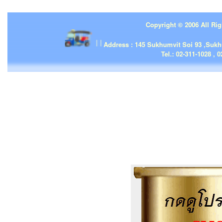
Copyright © 2006 All Rig
| | |
Address : 145 Sukhumvit Soi 93 ,Suk
Tel.: 02-311-1028 , 0