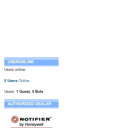
USERONLINE
Users online:
5 Users
Online
Users:
1 Guest, 4 Bots
AUTHORIZED DEALER