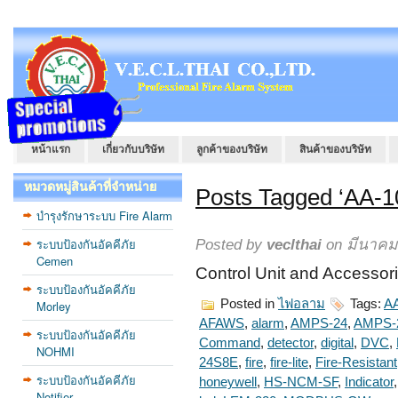
หน้าแรก
เกี่ยวกับบริษัท
ลูกค้าของบริษัท
สินค้าของบริษัท
หมวดหมู่สินค้าที่จำหน่าย
Posts Tagged ‘AA-1
บำรุงรักษาระบบ Fire Alarm
ระบบป้องกันอัคคีภัย
Posted by
veclthai
on มีนาคม 
Cemen
Control Unit and Access
ระบบป้องกันอัคคีภัย
Posted in
ไฟอลาม
Tags:
A
Morley
AFAWS
,
alarm
,
AMPS-24
,
AMPS-
ระบบป้องกันอัคคีภัย
Command
,
detector
,
digital
,
DVC
,
NOHMI
24S8E
,
fire
,
fire-lite
,
Fire-Resistant
ระบบป้องกันอัคคีภัย
honeywell
,
HS-NCM-SF
,
Indicator
Notifier