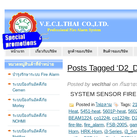
หน้าแรก
เกี่ยวกับบริษัท
ลูกค้าของบริษัท
สินค้าของบริษัท
หมวดหมู่สินค้าที่จำหน่าย
Posts Tagged ‘D2_
บำรุงรักษาระบบ Fire Alarm
ระบบป้องกันอัคคีภัย
Posted by
veclthai
on กันยายน
Cemen
SYSTEM SENSOR FIRE S
ระบบป้องกันอัคคีภัย
Posted in
ไฟอลาม
Tags:
2
Morley
Heat
,
5451-heat
,
5601P-heat
,
5602
ระบบป้องกันอัคคีภัย
BEAM1224
,
co1224t
,
co1224tr
,
D
NOHMI
fire-lite
,
fire_alarm
,
FSB-200S
,
gam
ระบบป้องกันอัคคีภัย
Horn
,
HRK-Horn
,
i3-Series
,
i3_Ser
Notifier