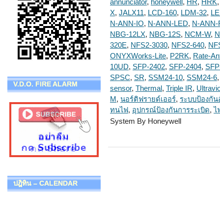
annunciator
,
honeywell
,
HR
,
HRK
X
,
JALX11
,
LCD-160
,
LDM-32
,
LE
N-ANN-IO
,
N-ANN-LED
,
N-ANN-
NBG-12LX
,
NBG-12S
,
NCM-W
,
N
320E
,
NFS2-3030
,
NFS2-640
,
NF
ONYXWorks-Lite
,
P2RK
,
Rate-Ant
10UD
,
SFP-2402
,
SFP-2404
,
SFP
SPSC
,
SR
,
SSM24-10
,
SSM24-6
V.D.O. FIRE ALARM
sensor
,
Thermal
,
Triple IR
,
Ultravi
M
,
นอร์ติฟรายด์เออร์
,
ระบบป้องกันอ
ทนไฟ
,
อุปกรณ์ป้องกันการระเบิด
,
ไ
System By Honeywell
ปฎิทิน – CALENDAR