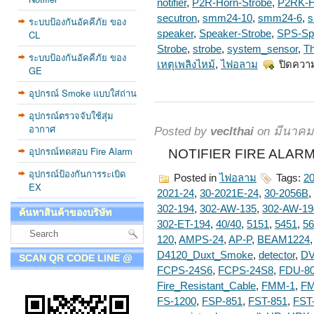
notifier
,
P2R-Horn-Strobe
,
P2RK-H
secutron
,
smm24-10
,
smm24-6
,
s
ระบบป้องกันอัคคีภัย ของ
CL
speaker
,
Speaker-Strobe
,
SPS-Sp
Strobe
,
strobe
,
system_sensor
,
T
ระบบป้องกันอัคคีภัย ของ
เหตุเพลิงไหม้
,
ไฟอลาม
ปิดควา
GE
อุปกรณ์ Smoke แบบใส่ถ่าน
อุปกรณ์ตรวจจับใช้สุ่ม
อากาศ
Posted by
veclthai
on มีนาคม 
อุปกรณ์ทดสอบ Fire Alarm
NOTIFIER FIRE ALARM
อุปกรณ์ป้องกันการระเบิด
Posted in
ไฟอลาม
Tags:
20
EX
2021-24
,
30-2021E-24
,
30-2056B
,
302-194
,
302-AW-135
,
302-AW-19
ค้นหาสินค้าของบริษัท
302-ET-194
,
40/40
,
5151
,
5451
,
56
120
,
AMPS-24
,
AP-P
,
BEAM1224
D4120_Duxt_Smoke
,
detector
,
D
SCAN QR CODE LINE @
FCPS-24S6
,
FCPS-24S8
,
FDU-8
Fire_Resistant_Cable
,
FMM-1
,
FM
FS-1200
,
FSP-851
,
FST-851
,
FST