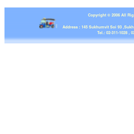
Copyright © 2006 All Rig
| | |
Address : 145 Sukhumvit Soi 93 ,Suk
Tel.: 02-311-1028 , 0