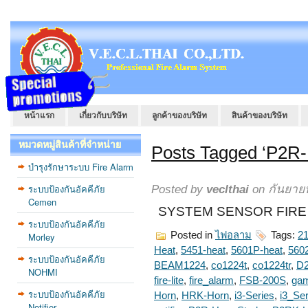
หน้าแรก
เกี่ยวกับบริษัท
ลูกค้าของบริษัท
สินค้าของบริษัท
หมวดหมู่สินค้าที่จำหน่าย
Posts Tagged ‘P2R-
บำรุงรักษาระบบ Fire Alarm
ระบบป้องกันอัคคีภัย
Posted by
veclthai
on กันยายน
Cemen
SYSTEM SENSOR FIRE S
ระบบป้องกันอัคคีภัย
Posted in
ไฟอลาม
Tags:
2
Morley
Heat
,
5451-heat
,
5601P-heat
,
5602
ระบบป้องกันอัคคีภัย
BEAM1224
,
co1224t
,
co1224tr
,
D
NOHMI
fire-lite
,
fire_alarm
,
FSB-200S
,
gam
ระบบป้องกันอัคคีภัย
Horn
,
HRK-Horn
,
i3-Series
,
i3_Ser
Notifier