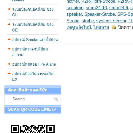
notifier
,
P2R-Horn-Strobe
,
P2RK-H
secutron
,
smm24-10
,
smm24-6
,
s
ระบบป้องกันอัคคีภัย ของ
CL
speaker
,
Speaker-Strobe
,
SPS-Sp
Strobe
,
strobe
,
system_sensor
,
T
ระบบป้องกันอัคคีภัย ของ
เหตุเพลิงไหม้
,
ไฟอลาม
ปิดควา
GE
อุปกรณ์ Smoke แบบใส่ถ่าน
อุปกรณ์ตรวจจับใช้สุ่ม
อากาศ
อุปกรณ์ทดสอบ Fire Alarm
อุปกรณ์ป้องกันการระเบิด
EX
ค้นหาสินค้าของบริษัท
SCAN QR CODE LINE @