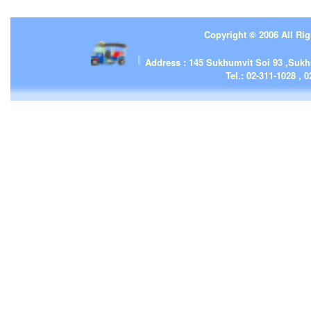
Copyright © 2006 All Rig
| | |
Address : 145 Sukhumvit Soi 93 ,Suk
Tel.: 02-311-1028 , 0