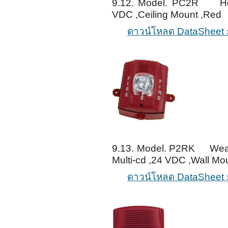
9.12. Model. PC2R Horn
VDC ,Ceiling Mount ,Red
ดาวน์โหลด DataSheet 
9.13. Model. P2RK Weath
Multi-cd ,24 VDC ,Wall Mo
ดาวน์โหลด DataSheet 