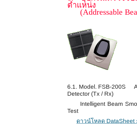
ตำแหน่ง
(Addressable Beam
6.1. Model. FSB-200S A
Detector (Tx / Rx)
Intelligent Beam Smoke D
Test
ดาวน์โหลด DataSheet 