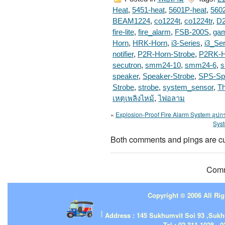
Heat
,
5451-heat
,
5601P-heat
,
5602
BEAM1224
,
co1224t
,
co1224tr
,
D
fire-lite
,
fire_alarm
,
FSB-200S
,
gam
Horn
,
HRK-Horn
,
i3-Series
,
i3_Ser
notifier
,
P2R-Horn-Strobe
,
P2RK-H
secutron
,
smm24-10
,
smm24-6
,
s
speaker
,
Speaker-Strobe
,
SPS-Sp
Strobe
,
strobe
,
system_sensor
,
T
เหตุเพลิงไหม้
,
ไฟอลาม
«
Explosion-Proof Fire Alarm System อุปก
Syst
Both comments and pings are cu
Comm
Copyright © 2006 All Rig
| | |
Address : 145 Sukhumvit Soi 93 ,Suk
Tel.: 02-311-1028 , 0