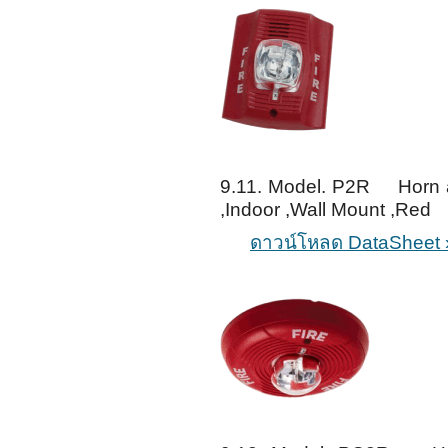
9.11. Model. P2R Horn a
,Indoor ,Wall Mount ,Red
ดาวน์โหลด DataSheet 