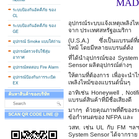
MADE
ระบบป้องกันอัคคีภัย ของ
CL
อุปกรณ์ระบบแจ้งเหตุเพลิงไ
ระบบป้องกันอัคคีภัย ของ
จาก ประเทศสหรัฐอเมริกา
GE
(U.S.A.) ซึ่งเป็นแบรนด์ที่
อุปกรณ์ Smoke แบบใส่ถ่าน
ไหม้ โดยมีหลายแบรนด์ด้ง
อุปกรณ์ตรวจจับใช้สุ่ม
อากาศ
ที่ได้นำอุปกรณ์ของ Syste
Sensor ผลิตอุปกรณ์ต่างๆ
อุปกรณ์ทดสอบ Fire Alarm
ให้ตามที่ต้องการ เพื่อจะนำ
อุปกรณ์ป้องกันการระเบิด
เพลิงไหม้ของแบรนด์นั้นๆ
EX
อาทิเช่น Honeywell , Notifi
ค้นหาสินค้าของบริษัท
แบรนด์สินค้าที่มีชื่อเสียงดี
มากๆ ด้วยคุณภาพที่ดีของร
SCAN QR CODE LINE @
ข้อกำหนดของ NFPA และ
วสท. เช่น UL กับ FM ฯลฯ 
System Sensor ได้จากราย