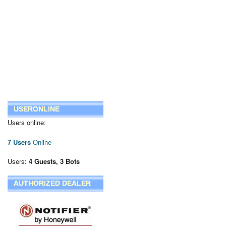
USERONLINE
Users online:
7 Users
Online
Users:
4 Guests, 3 Bots
AUTHORIZED DEALER