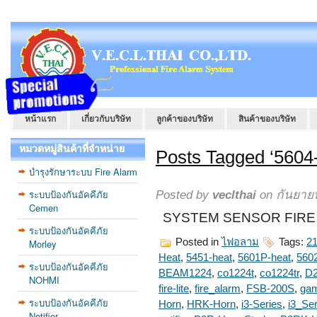
หน้าแรก
เกี่ยวกับบริษัท
ลูกค้าของบริษัท
สินค้าของบริษัท
หมวดหมู่สินค้าที่จำหน่าย
Posts Tagged ‘5604-
บำรุงรักษาระบบ Fire Alarm
ระบบป้องกันอัคคีภัย
Posted by
veclthai
on กันยายน
Cemen
SYSTEM SENSOR FIRE S
ระบบป้องกันอัคคีภัย
Posted in
ไฟอลาม
Tags:
2
Morley
Heat
,
5451-heat
,
5601P-heat
,
5602
ระบบป้องกันอัคคีภัย
BEAM1224
,
co1224t
,
co1224tr
,
D
NOHMI
fire-lite
,
fire_alarm
,
FSB-200S
,
gam
ระบบป้องกันอัคคีภัย
Horn
,
HRK-Horn
,
i3-Series
,
i3_Ser
Notifier