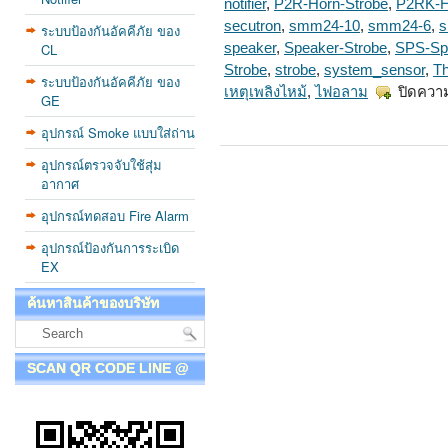
notifier
,
P2R-Horn-Strobe
,
P2RK-H
secutron
,
smm24-10
,
smm24-6
,
s
ระบบป้องกันอัคคีภัย ของ
CL
speaker
,
Speaker-Strobe
,
SPS-Sp
Strobe
,
strobe
,
system_sensor
,
T
ระบบป้องกันอัคคีภัย ของ
เหตุเพลิงไหม้
,
ไฟอลาม
ปิดควา
GE
อุปกรณ์ Smoke แบบใส่ถ่าน
อุปกรณ์ตรวจจับใช้สุ่ม
อากาศ
อุปกรณ์ทดสอบ Fire Alarm
อุปกรณ์ป้องกันการระเบิด
EX
ค้นหาสินค้าของบริษัท
SCAN QR CODE LINE @