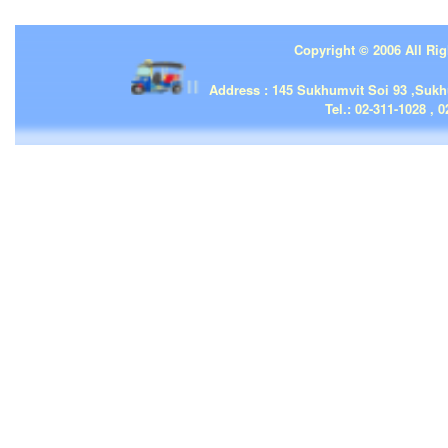
Copyright © 2006 All Rig
| | |
Address : 145 Sukhumvit Soi 93 ,Suk
Tel.: 02-311-1028 , 0