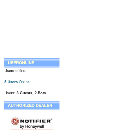
USERONLINE
Users online:
5 Users
Online
Users:
3 Guests, 2 Bots
AUTHORIZED DEALER