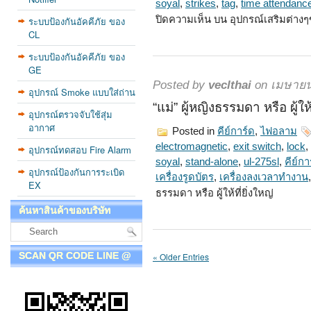
soyal
,
strikes
,
tag
,
time attendanc
ปิดความเห็น
บน อุปกรณ์เสริมต่างๆ
ระบบป้องกันอัคคีภัย ของ
CL
ระบบป้องกันอัคคีภัย ของ
GE
Posted by
veclthai
on เมษายน
อุปกรณ์ Smoke แบบใส่ถ่าน
“แม่” ผู้หญิงธรรมดา หรือ ผู้ให้
อุปกรณ์ตรวจจับใช้สุ่ม
อากาศ
Posted in
คีย์การ์ด
,
ไฟอลาม
electromagnetic
,
exit switch
,
lock
,
อุปกรณ์ทดสอบ Fire Alarm
soyal
,
stand-alone
,
ul-275sl
,
คีย์กา
อุปกรณ์ป้องกันการระเบิด
เครื่องรูดบัตร
,
เครื่องลงเวลาทำงาน
EX
ธรรมดา หรือ ผู้ให้ที่ยิ่งใหญ่
ค้นหาสินค้าของบริษัท
SCAN QR CODE LINE @
« Older Entries