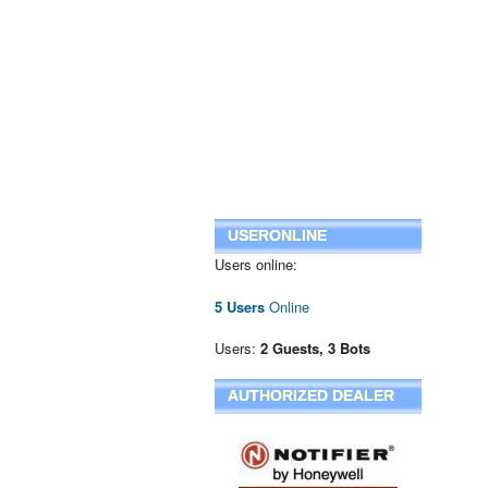
USERONLINE
Users online:
5 Users
Online
Users:
2 Guests, 3 Bots
AUTHORIZED DEALER