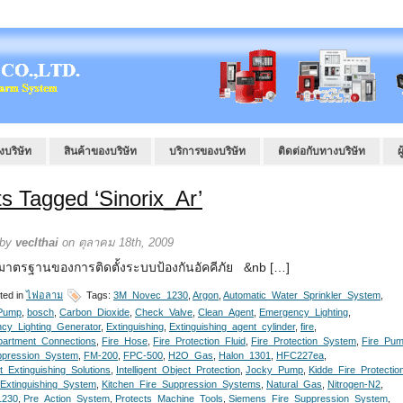
งบริษัท
สินค้าของบริษัท
บริการของบริษัท
ติดต่อกับทางบริษัท
ผ
s Tagged ‘Sinorix_Ar’
 by
veclthai
on ตุลาคม 18th, 2009
าตรฐานของการติดตั้งระบบป้องกันอัคคีภัย &nb […]
ted in
ไฟอลาม
Tags:
3M_Novec_1230
,
Argon
,
Automatic_Water_Sprinkler_System
,
Pump
,
bosch
,
Carbon_Dioxide
,
Check_Valve
,
Clean_Agent
,
Emergency_Lighting
,
cy_Lighting_Generator
,
Extinguishing
,
Extinguishing_agent_cylinder
,
fire
,
partment_Connections
,
Fire_Hose
,
Fire_Protection_Fluid
,
Fire_Protection_System
,
Fire_Pu
ppression_System
,
FM-200
,
FPC-500
,
H2O_Gas
,
Halon_1301
,
HFC227ea
,
ent_Extinguishing_Solutions
,
Intelligent_Object_Protection
,
Jocky_Pump
,
Kidde_Fire_Protectio
_Extinguishing_System
,
Kitchen_Fire_Suppression_Systems
,
Natural_Gas
,
Nitrogen-N2
,
1230
,
Pre_Action_System
,
Protects_Machine_Tools
,
Siemens_Fire_Suppression_System
,