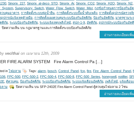
1230
,
Sinorix_227
,
Sinorix_al-deco_STD
,
Sinorix_Ar
,
Sinorix_CO2
,
Sinorix_H2O
,
Sinorix_N2
,
er_System
,
Supervisory_Switch
,
Water_Flow_Switch
,
Water_Mist
,
กฎข้อกำหนดการป้องกันอัคค
ควบคุมอาคาร
,
การติดตั้งระบบท่อน้ำยืน
,
การติดตั้งระบบปั๊มน้ำดับเพลิง
,
การติดตั้งอุปกรณ์ตรวจจั
้งอุปกรณ์แจ้งเหตุด้วยมือ
,
การติดตั้งแผงควบคุมระบบป้องกันอัคคีภัย
,
ป้องกันอัคคีภัย
,
มาตรฐานระ
คคีภัย
,
ระบบป้องกันอัคคีภัย
,
ระบบแจ้งเหตุเพลิงไหม้
,
สปภ-1-9
,
อัคคีภัย
,
อุปกรณ์ระบบป้องกันอัคคี
ปิดความเห็น
บน กฎมาตรฐานและการติดตั้งระบบป้องกันอัคคีภัย
อ่านรายละเอียดเพิ่ม
 by
veclthai
on เมษายน 12th, 2009
ER FIRE ALARM SYSTEM Fire Alarm Control Pa […]
ted in
ไฟอลาม
Tags:
alarm
,
bosch
,
Control_Panel
,
fcp
,
fire
,
Fire_Alarm_Control_Panel
,
p106
,
FPC-500
,
FPC-500-2
,
FPC-500-4
,
FPC-500-8
,
FPC-500_Series
,
honeywell
,
notifier
,
SF
02E
,
ตู้ควบคุม
,
ป้องกันอัคคีภัย
,
ระบบป้องกันอัคคีภัย
,
ระบบแจ้งเตือนอัคคีภัย
,
เพลิงไหม้
,
แจ้งเตือนเ
อลาม
ปิดความเห็น
บน SFP-2402E Fire Alarm Control Panel ตู้ควบคุมไฟอลาม 2 โซน
อ่านรายละเอียดเพิ่ม