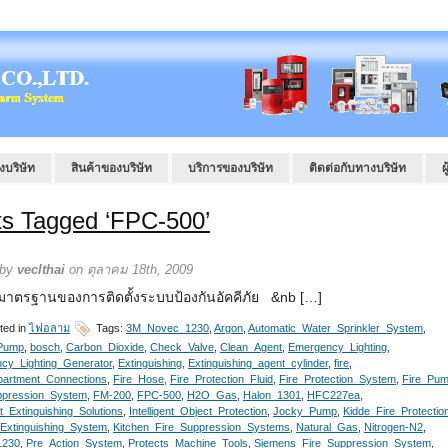
งบริษัท
สินค้าของบริษัท
บริการของบริษัท
ติดต่อกับทางบริษัท
ผ
ts Tagged ‘FPC-500’
 by
veclthai
on ตุลาคม 18th, 2009
าตรฐานของการติดตั้งระบบป้องกันอัคคีภัย &nb […]
ted in
ไฟอลาม
Tags:
3M_Novec_1230
,
Argon
,
Automatic_Water_Sprinkler_System
,
Pump
,
bosch
,
Carbon_Dioxide
,
Check_Valve
,
Clean_Agent
,
Emergency_Lighting
,
cy_Lighting_Generator
,
Extinguishing
,
Extinguishing_agent_cylinder
,
fire
,
partment_Connections
,
Fire_Hose
,
Fire_Protection_Fluid
,
Fire_Protection_System
,
Fire_Pu
ppression_System
,
FM-200
,
FPC-500
,
H2O_Gas
,
Halon_1301
,
HFC227ea
,
ent_Extinguishing_Solutions
,
Intelligent_Object_Protection
,
Jocky_Pump
,
Kidde_Fire_Protectio
_Extinguishing_System
,
Kitchen_Fire_Suppression_Systems
,
Natural_Gas
,
Nitrogen-N2
,
1230
,
Pre_Action_System
,
Protects_Machine_Tools
,
Siemens_Fire_Suppression_System
,