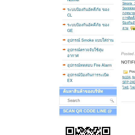
Sinorix_
ระบบป้องกันอัคคีภัย ของ
Sprinkl
กฎหมาย
CL
การติดตั
ป้องกันอั
ระบบป้องกันอัคคีภัย ของ
ลาม
GE
อุปกรณ์ Smoke แบบใส่ถ่าน
อุปกรณ์ตรวจจับใช้สุ่ม
Posted
อากาศ
NOTIFI
อุปกรณ์ทดสอบ Fire Alarm
Pos
อุปกรณ์ป้องกันการระเบิด
fp104
,
f
EX
SFP-24
ไหม้
,
ไฟ
ค้นหาสินค้าของบริษัท
SCAN QR CODE LINE @