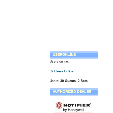
USERONLINE
Users online:
32 Users
Online
Users:
30 Guests, 2 Bots
AUTHORIZED DEALER