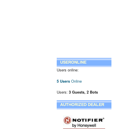
USERONLINE
Users online:
5 Users
Online
Users:
3 Guests, 2 Bots
AUTHORIZED DEALER