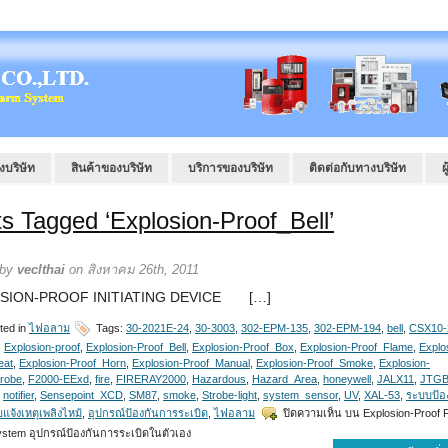
งบริษัท
สินค้าของบริษัท
บริการของบริษัท
ติดต่อกับทางบริษัท
ผ
s Tagged ‘Explosion-Proof_Bell’
 by
veclthai
on สิงหาคม 26th, 2011
SION-PROOF INITIATING DEVICE […]
ted in
ไฟอลาม
Tags:
30-2021E-24
,
30-3003
,
302-EPM-135
,
302-EPM-194
,
bell
,
CSX10-
,
Explosion-proof
,
Explosion-Proof_Bell
,
Explosion-Proof_Box
,
Explosion-Proof_Flame
,
Explo
eat
,
Explosion-Proof_Horn
,
Explosion-Proof_Manual
,
Explosion-Proof_Smoke
,
Explosion-
trobe
,
F2000-EExd
,
fire
,
FIRERAY2000
,
Hazardous
,
Hazard_Area
,
honeywell
,
JALX11
,
JTGB
,
notifier
,
Sensepoint_XCD
,
SM87
,
smoke
,
Strobe-light
,
system_sensor
,
UV
,
XAL-53
,
ระบบป้อง
แจ้งเหตุเพลิงไหม้
,
อุปกรณ์ป้องกันการระเบิด
,
ไฟอลาม
ปิดความเห็น
บน Explosion-Proof F
ystem อุปกรณ์ป้องกันการระเบิดในตัวเอง