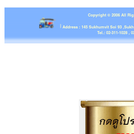
Copyright © 2006 All Rig
| | |
Address : 145 Sukhumvit Soi 93 ,Suk
Tel.: 02-311-1028 , 0