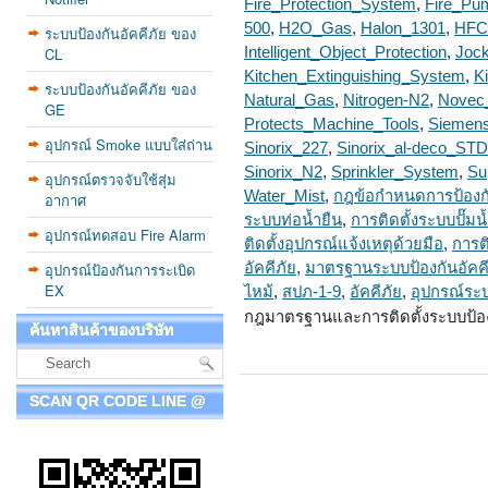
Fire_Protection_System
,
Fire_Pu
500
,
H2O_Gas
,
Halon_1301
,
HFC
ระบบป้องกันอัคคีภัย ของ
CL
Intelligent_Object_Protection
,
Joc
Kitchen_Extinguishing_System
,
K
ระบบป้องกันอัคคีภัย ของ
Natural_Gas
,
Nitrogen-N2
,
Novec
GE
Protects_Machine_Tools
,
Siemens
อุปกรณ์ Smoke แบบใส่ถ่าน
Sinorix_227
,
Sinorix_al-deco_STD
Sinorix_N2
,
Sprinkler_System
,
Su
อุปกรณ์ตรวจจับใช้สุ่ม
Water_Mist
,
กฎข้อกำหนดการป้องกั
อากาศ
ระบบท่อน้ำยืน
,
การติดตั้งระบบปั๊มน
อุปกรณ์ทดสอบ Fire Alarm
ติดตั้งอุปกรณ์แจ้งเหตุด้วยมือ
,
การต
อุปกรณ์ป้องกันการระเบิด
อัคคีภัย
,
มาตรฐานระบบป้องกันอัคคี
EX
ไหม้
,
สปภ-1-9
,
อัคคีภัย
,
อุปกรณ์ระบ
กฎมาตรฐานและการติดตั้งระบบป้องก
ค้นหาสินค้าของบริษัท
SCAN QR CODE LINE @