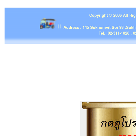
Copyright © 2006 All Rig
| | |
Address : 145 Sukhumvit Soi 93 ,Suk
Tel.: 02-311-1028 , 0