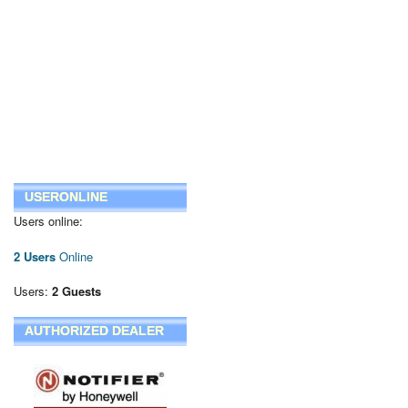
USERONLINE
Users online:
2 Users
Online
Users:
2 Guests
AUTHORIZED DEALER