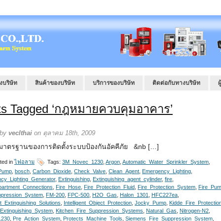
งบริษัท
สินค้าของบริษัท
บริการของบริษัท
ติดต่อกับทางบริษัท
ผ
ts Tagged ‘กฎหมายควบคุมอาคาร’
 by
veclthai
on ตุลาคม 18th, 2009
าตรฐานของการติดตั้งระบบป้องกันอัคคีภัย &nb […]
ted in
ไฟอลาม
Tags:
3M_Novec_1230
,
Argon
,
Automatic_Water_Sprinkler_System
,
Pump
,
bosch
,
Carbon_Dioxide
,
Check_Valve
,
Clean_Agent
,
Emergency_Lighting
,
cy_Lighting_Generator
,
Extinguishing
,
Extinguishing_agent_cylinder
,
fire
,
partment_Connections
,
Fire_Hose
,
Fire_Protection_Fluid
,
Fire_Protection_System
,
Fire_Pu
ppression_System
,
FM-200
,
FPC-500
,
H2O_Gas
,
Halon_1301
,
HFC227ea
,
ent_Extinguishing_Solutions
,
Intelligent_Object_Protection
,
Jocky_Pump
,
Kidde_Fire_Protectio
_Extinguishing_System
,
Kitchen_Fire_Suppression_Systems
,
Natural_Gas
,
Nitrogen-N2
,
1230
,
Pre_Action_System
,
Protects_Machine_Tools
,
Siemens_Fire_Suppression_System
,