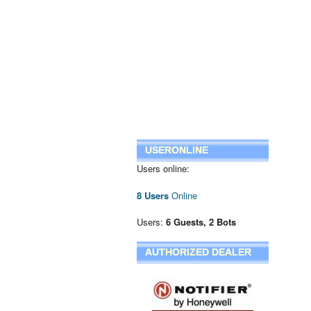
USERONLINE
Users online:
8 Users
Online
Users:
6 Guests, 2 Bots
AUTHORIZED DEALER