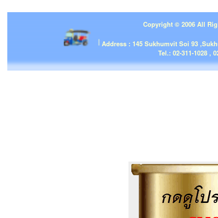
Copyright © 2006 All Rig
| | |
Address : 145 Sukhumvit Soi 93 ,Suk
Tel.: 02-311-1028 , 0