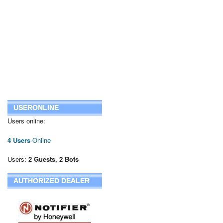
USERONLINE
Users online:
4 Users
Online
Users:
2 Guests, 2 Bots
AUTHORIZED DEALER