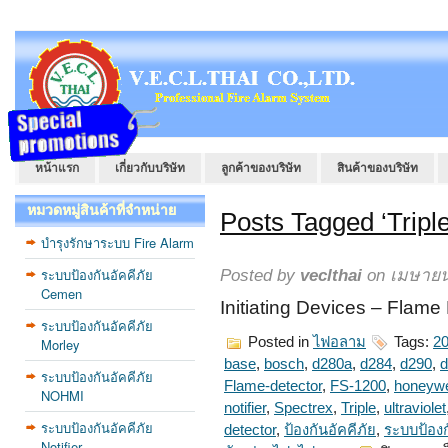
หน้าแรก
เกี่ยวกับบริษัท
ลูกค้าของบริษัท
สินค้าของบริษัท
หมวดหมู่สินค้าที่จำหน่าย
Posts Tagged ‘Triple
บำรุงรักษาระบบ Fire Alarm
ระบบป้องกันอัคคีภัย
Posted by
veclthai
on เมษายน
Cemen
Initiating Devices – Flam
ระบบป้องกันอัคคีภัย
Posted in
ไฟอลาม
Tags:
20
Morley
base
,
bosch
,
d280a
,
d284
,
d290
,
d
ระบบป้องกันอัคคีภัย
Flame-detector
,
FS-1200
,
honeywe
NOHMI
notifier
,
Spectrex
,
Triple
,
ultraviolet
ระบบป้องกันอัคคีภัย
detector
,
ป้องกันอัคคีภัย
,
ระบบป้องก
Notifier