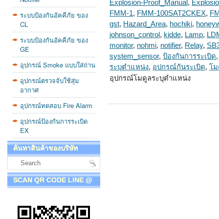
Explosion-Proof_Manual
,
Explosi
FMM-1
,
FMM-100SAT2CKEX
,
FM
ระบบป้องกันอัคคีภัย ของ
CL
gst
,
Hazard_Area
,
hochiki
,
honeyw
johnson_control
,
kidde
,
Lamp
,
LD
ระบบป้องกันอัคคีภัย ของ
monitor
,
nohmi
,
notifier
,
Relay
,
SB3
GE
system_sensor
,
ป้องกันการระเบิด
อุปกรณ์ Smoke แบบใส่ถ่าน
ระบุตำแหน่ง
,
อุปกรณ์กันระเบิด
,
โม
อุปกรณ์โมดูลระบุตำแหน่ง
อุปกรณ์ตรวจจับใช้สุ่ม
อากาศ
อุปกรณ์ทดสอบ Fire Alarm
อุปกรณ์ป้องกันการระเบิด
EX
ค้นหาสินค้าของบริษัท
SCAN QR CODE LINE @