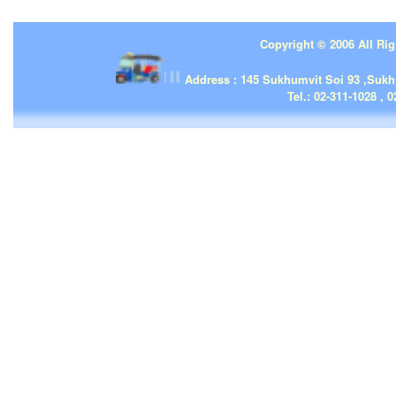
Copyright © 2006 All Rig
| | |
Address : 145 Sukhumvit Soi 93 ,Suk
Tel.: 02-311-1028 , 0