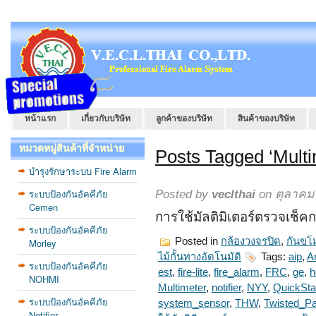
หน้าแรก
เกี่ยวกับบริษัท
ลูกค้าของบริษัท
สินค้าของบริษัท
หมวดหมู่สินค้าที่จำหน่าย
Posts Tagged ‘Multi
บำรุงรักษาระบบ Fire Alarm
ระบบป้องกันอัคคีภัย
Posted by
veclthai
on ตุลาคม 
Cemen
การใช้มัลติมิเตอร์ตรวจเช็
ระบบป้องกันอัคคีภัย
Posted in
กล้องวงจรปิด
,
กันขโ
Morley
ไม้กั้นทางอัตโนมัติ
Tags:
aip
,
Ar
ระบบป้องกันอัคคีภัย
est
,
fire-lite
,
fire_alarm
,
FRC
,
ge
,
h
NOHMI
Multimeter
,
notifier
,
NYY
,
QuickSta
ระบบป้องกันอัคคีภัย
system_sensor
,
THW
,
Twisted_Pa
Notifier