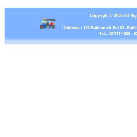
Copyright © 2006 All Rig
| | |
Address : 145 Sukhumvit Soi 93 ,Suk
Tel.: 02-311-1028 , 0