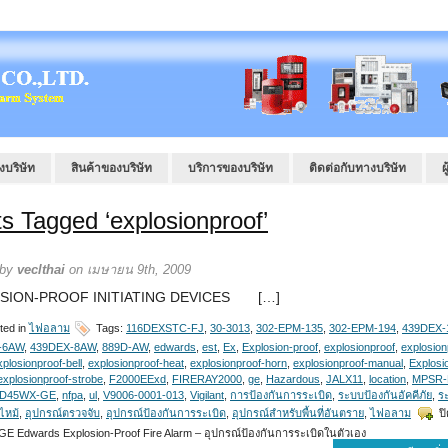
งบริษัท
สินค้าของบริษัท
บริการของบริษัท
ติดต่อกับทางบริษัท
ผ
s Tagged ‘explosionproof’
 by
veclthai
on เมษายน 9th, 2009
SION-PROOF INITIATING DEVICES […]
ted in
ไฟอลาม
Tags:
116DEXSTC-FJ
,
30-3013
,
302-EPM-135
,
302-EPM-194
,
439DEX-
-6AW
,
439DEX-8AW
,
889D-AW
,
edwards
,
est
,
Ex
,
Explosion-proof
,
explosionproof
,
explosion
xplosionproof-bell
,
explosionproof-heat
,
explosionproof-horn
,
explosionproof-manual
,
Explosi
explosionproof-strobe
,
F2000EExd
,
FIRERAY2000
,
ge
,
Hazardous
,
JALX11
,
location
,
MPSR-
D45WX-GE
,
nfpa
,
ul
,
V9006-0001-013
,
Vigilant
,
การป้องกันการระเบิด
,
ระบบป้องกันอัคคีภัย
,
ร
งไหม้
,
อุปกรณ์ตรวจจับ
,
อุปกรณ์ป้องกันการระเบิด
,
อุปกรณ์สำหรับพื้นที่อันตราย
,
ไฟอลาม
ป
GE Edwards Explosion-Proof Fire Alarm – อุปกรณ์ป้องกันการระเบิดในตัวเอง