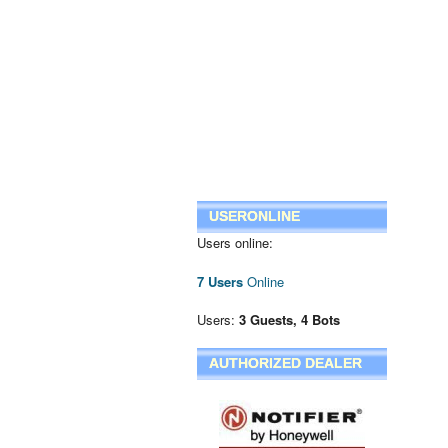
USERONLINE
Users online:
7 Users
Online
Users:
3 Guests, 4 Bots
AUTHORIZED DEALER