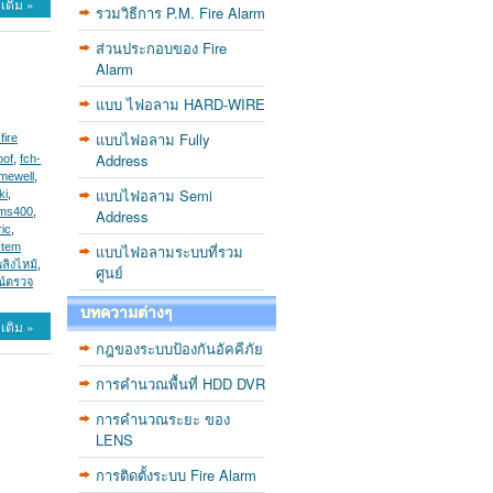
เติม »
รวมวิธีการ P.M. Fire Alarm
ส่วนประกอบของ Fire
Alarm
แบบ ไฟอลาม HARD-WIRE
แบบไฟอลาม Fully
fire
Address
oof
,
fch-
mewell
,
แบบไฟอลาม Semi
ki
,
ms400
,
Address
ric
,
stem
แบบไฟอลามระบบที่รวม
พลิงไหม้
,
ศูนย์
ณ์ตรวจ
บทความต่างๆ
เติม »
กฎของระบบป้องกันอัคคีภัย
การคำนวณพื้นที่ HDD DVR
การคำนวณระยะ ของ
LENS
การติดตั้งระบบ Fire Alarm