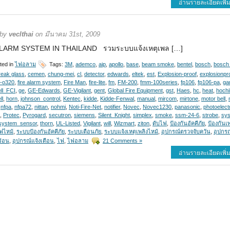
อ่านรายละเอียดเพิ่ม
 by
veclthai
on มีนาคม 31st, 2009
ALARM SYSTEM IN THAILAND รวมระบบแจ้งเหตุเพล […]
ted in
ไฟอลาม
Tags:
3M
,
ademco
,
aip
,
apollo
,
base
,
beam smoke
,
bentel
,
bosch
,
bosch 
reak glass
,
cemen
,
chung-mei
,
cl
,
detector
,
edwards
,
eltek
,
est
,
Explosion-proof
,
explosionpr
p-o320
,
fire alarm system
,
Fire Man
,
fire-lite
,
fm
,
FM-200
,
fmm-100series
,
fp106
,
fp106-pa
,
ga
l_FCI
,
ge
,
GE-Edwards
,
GE-Vigilant
,
gent
,
Global Fire Equipment
,
gst
,
Haes
,
hc
,
heat
,
hochi
ll
,
horn
,
johnson_control
,
Kentec
,
kidde
,
Kidde-Fenwal
,
manual
,
mircom
,
mirtone
,
motor bell
,
,
nfpa
,
nfpa72
,
nittan
,
nohmi
,
Noti-Fire-Net
,
notifier
,
Novec
,
Novec1230
,
panasonic
,
photoelect
,
Protec
,
Pyrogard
,
secutron
,
siemens
,
Silent_Knight
,
simplex
,
smoke
,
ssm-24-6
,
strobe
,
sy
system_sensor
,
thorn
,
UL-Listed
,
Vigilant
,
will
,
Wizmart
,
ziton
,
ดับไฟ
,
ป้องกันอัคคีภัย
,
ป้องกันเ
ฟไหม้
,
ระบบป้องกันอัคคีภัย
,
ระบบเตือนภัย
,
ระบบแจ้งเหตุเพลิงไหม้
,
อุปกรณ์ตรวจจับควัน
,
อุปกร
ร้อน
,
อุปกรณ์แจ้งเตือน
,
ไฟ
,
ไฟอลาม
21 Comments »
อ่านรายละเอียดเพิ่ม