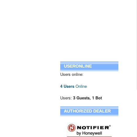
USERONLINE
Users online:
4 Users
Online
Users:
3 Guests, 1 Bot
AUTHORIZED DEALER