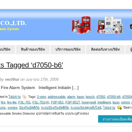
งบริษัท
สินค้าของบริษัท
บริการของบริษัท
ติดต่อกับทางบริษัท
ผ
s Tagged ‘d7050-b6’
 by
veclthai
on เมษายน 17th, 2009
r Fire Alarm System Intelligent Initiatin […]
ted in
ไฟอลาม
Tags:
2-wire
,
addressable
,
alarm
,
base
,
bosch
,
d7050
,
d7050-b6
,
d7050
,
fire
,
fire-lite
,
FSL-751
,
FSL-751(A)
,
FSP-851
,
FSP-851T
,
honeywell
,
Intelligent
,
laser
,
nohmi
,
ctric
,
smoke
,
ป้องกันอัคคีภัย
,
ระบบป้องกันอัคคีภัย
,
ระบบแจ้งเหตุเพลิงไหม้
,
ไฟอลาม
ปิดคว
essable Smoke Detector อุปกรณ์ตรวจจับควัน แบบระบุตำแหน่ง
อ่านรายละเอียดเพิ่ม