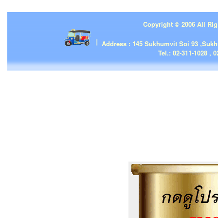
Copyright © 2006 All Rig
| | |
Address : 145 Sukhumvit Soi 93 ,Suk
Tel.: 02-311-1028 , 0