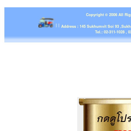
Copyright © 2006 All Rig
| | |
Address : 145 Sukhumvit Soi 93 ,Suk
Tel.: 02-311-1028 , 0