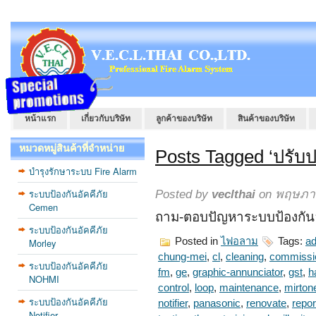
หน้าแรก
เกี่ยวกับบริษัท
ลูกค้าของบริษัท
สินค้าของบริษัท
หมวดหมู่สินค้าที่จำหน่าย
Posts Tagged ‘ปรับปร
บำรุงรักษาระบบ Fire Alarm
ระบบป้องกันอัคคีภัย
Posted by
veclthai
on พฤษภาค
Cemen
ถาม-ตอบปัญหาระบบป้องกันอั
ระบบป้องกันอัคคีภัย
Posted in
ไฟอลาม
Tags:
ad
Morley
chung-mei
,
cl
,
cleaning
,
commissi
ระบบป้องกันอัคคีภัย
fm
,
ge
,
graphic-annunciator
,
gst
,
h
NOHMI
control
,
loop
,
maintenance
,
mirton
ระบบป้องกันอัคคีภัย
notifier
,
panasonic
,
renovate
,
repor
Notifier